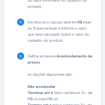
do valor informado no cadastro do
produto.
Escolha se o cálculo será em
R$
(real)
ou
%
(percentual) e informe o valor
que será calculado sobre o valor do
cadastro do produto.
Defina se haverá
Arredondamento de
preços
.
As opções disponíveis são:
Não arredondar
Terminar em 0
(zero centavos). Ex.: de
R$1,21 para R$1,30
Termina em 9
(nove centavos). Ex.: de