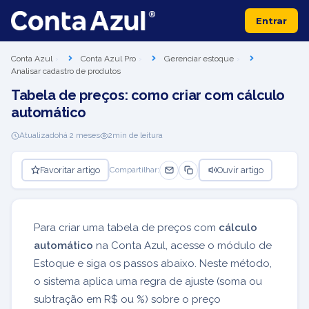
Entrar
Conta Azul
Conta Azul Pro
Gerenciar estoque
Analisar cadastro de produtos
Tabela de preços: como criar com cálculo
automático
Atualizado
há 2 meses
2
min de leitura
Favoritar artigo
Ouvir artigo
Compartilhar:
Para criar uma tabela de preços com
cálculo
automático
na Conta Azul, acesse o módulo de
Estoque e siga os passos abaixo. Neste método,
o sistema aplica uma regra de ajuste (soma ou
subtração em R$ ou %) sobre o preço