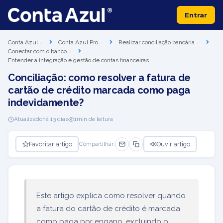
Entrar
Conta Azul
Conta Azul Pro
Realizar conciliação bancária
Conectar com o banco
Entender a integração e gestão de contas financeiras
Conciliação: como resolver a fatura de
cartão de crédito marcada como paga
indevidamente?
Atualizado
há 13 dias
1
min de leitura
Favoritar artigo
Ouvir artigo
Compartilhar:
Este artigo explica como resolver quando
a fatura do cartão de crédito é marcada
como paga por engano, excluindo o