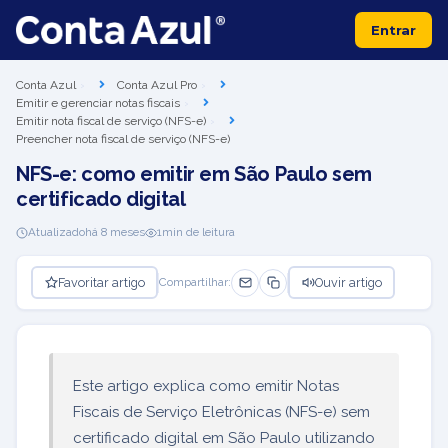
Entrar
Conta Azul
Conta Azul Pro
Emitir e gerenciar notas fiscais
Emitir nota fiscal de serviço (NFS-e)
Preencher nota fiscal de serviço (NFS-e)
NFS-e: como emitir em São Paulo sem
certificado digital
Atualizado
há 8 meses
1
min de leitura
Favoritar artigo
Ouvir artigo
Compartilhar:
Este artigo explica como emitir Notas
Fiscais de Serviço Eletrônicas (NFS-e) sem
certificado digital em São Paulo utilizando